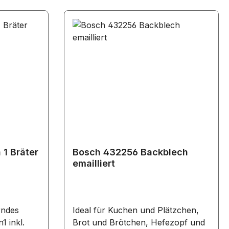
7W/..
/..
/..
B1/..
B1/..
C1/..
/..
6W/..
1/..
/..
B1S/..
D1/..
 1 Bräter
Bosch 432256 Backblech
emailliert
rndes
Ideal für Kuchen und Plätzchen,
1 inkl.
Brot und Brötchen, Hefezopf und