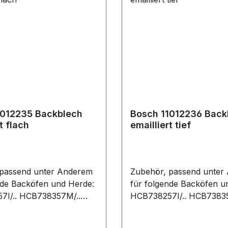
1012235 Backblech
Bosch 11012236 Back
t flach
emailliert tief
 passend unter Anderem
Zubehör, passend unter
nde Backöfen und Herde:
für folgende Backöfen u
7I/.. HCB738357M/..
HCB738257I/.. HCB73835
7Z/.. HSB736257E/..
HSB734357Z/.. HSB73625
Z/.. HSB738257I/..
HSB737357Z/.. HSB73825