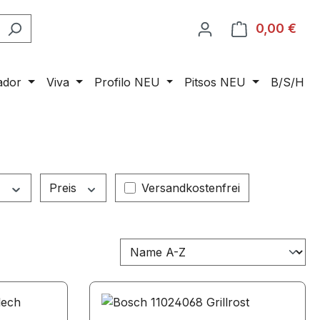
0,00 €
Ware
ador
Viva
Profilo NEU
Pitsos NEU
B/S/H
Filter hinzufügen: Versandkosten
t
Preis
Versandkostenfrei