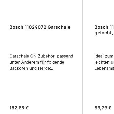
Bosch 11024072 Garschale
Bosch 1
gelocht,
Garschale GN Zubehör, passend
Ideal zu
unter Anderem für folgende
leichten 
Backöfen und Herde:
Lebensmitt
COA565GB0/.. COA565GS0/..
Nährstoff
COA565GS0A/.. COA565GS0I/..
des Gargut
CPA465GB0/.. CPA465GS0/..
erhaltenI
CPA565GB0/.. CPA565GS0/..
verwenden Zubehör, pas
CPA565GS0B/..
unter And
Backöfen 
Regulärer Preis:
Regulärer
152,89 €
89,79 €
CDG634AB0/.. CDG6