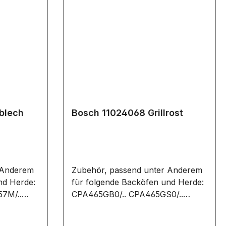
blech
Bosch 11024068 Grillrost
 Anderem
Zubehör, passend unter Anderem
nd Herde:
für folgende Backöfen und Herde:
7M/..
CPA465GB0/.. CPA465GS0/..
7E/..
CPA565GS0B/..
7I/..