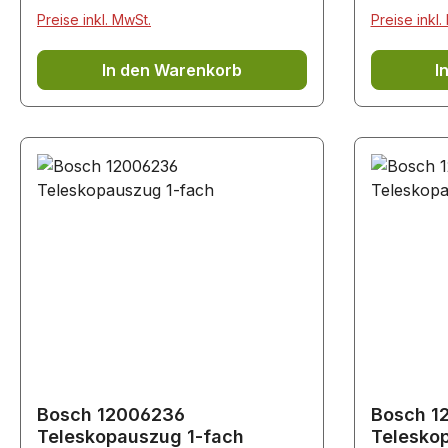
CDG634AS0/.. CDG6
Preise inkl. MwSt.
Preise inkl.
CDG634AW0W/.. 
CDG714XB1W/.. CD
In den Warenkorb
I
CDG834AC0/.. CDG8
Bosch 12006236
Bosch 1
Teleskopauszug 1-fach
Telesko