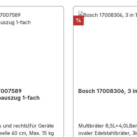
HSG656XS1/.. HSG656XS
HSG7261B1/.. HSG7361B1
HSG7361W1/.. HSG7364B1
Rabatt
%
HSG7364B1B/.. HSG738D
HSG7564B1W/.. HSG7584
HSG758DB1A/.. HSG836N
HSG836NS1/.. HSG856XC1
HSG856XC6/.. HSG856XC
HSG856XC7/.. HSG936AB
HSG936DB1/.. HSG958DB1
HSG958DB1A/.. HSG958D
HSG958DB1W/.. HSG958D
7007589
Bosch 17008306, 3 in
HSG958ED1/..
pauszug 1-fach
s und rechts)für Geräte
Multibräter 8,5L+4,0LBe
welle 60 cm, Max. 15 kg
ovaler Edelstahlbräter, 3in