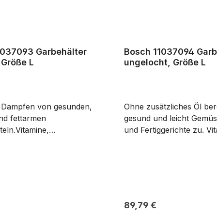
1037093 Garbehälter
Bosch 11037094 Garb
 Größe L
ungelocht, Größe L
m Dämpfen von gesunden,
Ohne zusätzliches Öl ber
und fettarmen
gesund und leicht Gemüs
eln.Vitamine,
und Fertiggerichte zu. Vi
e, Farbe und Geschmack
Nährstoffe, Farbe und 
s bleiben voll
des Garguts bleiben voll 
deal als Abtropf-Blech zu
Zubehör, passend unter
send
für folgende Backöfen u
erem für folgende
CDG634AB0/.. CDG634AB0W/..
und Herde:
CDG634AS0/.. CDG634AS0W/..
 Preis:
Regulärer Preis:
89,79 €
34AB0W/..
CDG634AW0W/.. CDG714XB1/..