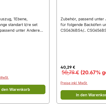
uszug, 1Ebene,
Zubehör, passend unter
ge standart li/re set
für folgende Backöfen u
 passend unter Anderem
CSG636BS4/.. CSG656BS1
nde Backöfen und Herde:
CSG656RB1A/.. CSG7361B
38357M/..
CSG7364B1/.. CSG7561B1
357A/..
CSG7564B1W/.. CSG7584
B838357A/..
CSG856NC1/.. CSG856RC6
736227I/..
CSG856RC7/.. CSG856RS6
G738257I/..
CSG9361B1/.. CSG936AB1/
 Preis:
Verkaufspreis:
40,29 €
BC5580S0/..
CSG936DB1/.. CSG958DB1
Regulärer Preis:
50,79 €
(20.67% g
780S0/..
CSG958DD1/.. HSG616BS1
 MwSt.
VBD578FB0/.. VBD578FS0/..
HSG636BB1/.. HSG636BS1
Preise inkl. MwSt.
HSG636BW1/.. HSG636ES
n den Warenkorb
HSG636ES1C/.. HSG636E
In den Warenko
HSG636XS6/.. HSG656EW
HSG656RS1/.. HSG656XB