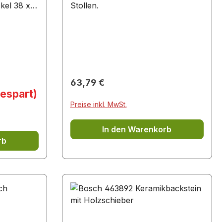
kel 38 x
Stollen.
 beiden
l) lassen
rd
 aber
 Backofen
enter
Regulärer Preis:
63,79 €
für alle
espart)
Induktion,
Preise inkl. MwSt.
In den Warenkorb
meisoliert
rb
ständig
separat
 oder als
 auf dem