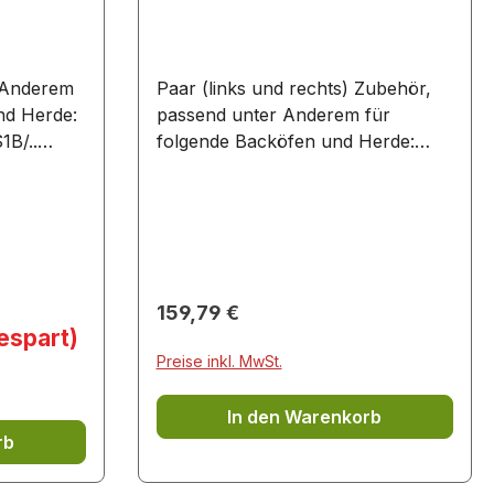
 Anderem
Paar (links und rechts) Zubehör,
nd Herde:
passend unter Anderem für
B/..
folgende Backöfen und Herde:
1/..
HMG636NS1I/.. HMG836NC6/..
/..
HMG836NS1/.. HMG836NS6/..
B1/..
/..
/..
..
Regulärer Preis:
159,79 €
/..
espart)
/..
Preise inkl. MwSt.
/..
1/..
In den Warenkorb
S1W/..
rb
1W/..
6A/..