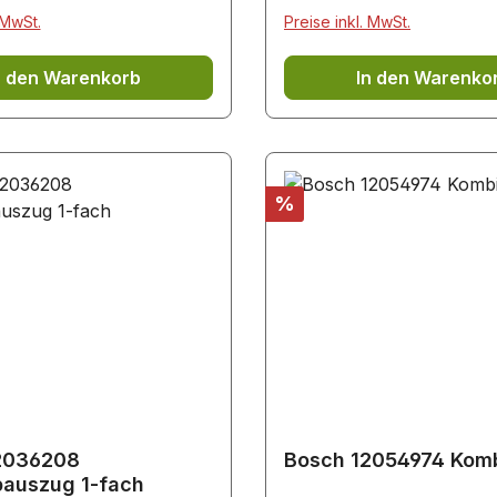
34AS0W/..
CDG714XB1W/.. CDG714XW1W/..
 MwSt.
Preise inkl. MwSt.
CDG714XB1/..
CDG834AC0/.. CDG834AC0W/..
G714XW1W/..
CDG914XB1/.. CDG9
n den Warenkorb
In den Warenko
34AC0W/..
CDG914XB1/.. CDG914XB1W/..
Rabatt
%
2036208
Bosch 12054974 Komb
pauszug 1-fach