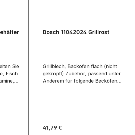
ehälter
Bosch 11042024 Grillrost
eiten Sie
Grillblech, Backofen flach (nicht
e, Fisch
gekröpft) Zubehör, passend unter
tamine,
Anderem für folgende Backöfen
Geschmack
und Herde: HCB738357M/..
erhalten
HSB734357Z/.. HSB737357Z/..
 Anderem
HSB738357A/.. HSB738357M/..
nd Herde:
HSB838357A/.. HSG734357Z/..
VBC011BR0M/.. VBD554FS0/..
VBD5780S0/.. VBD578FB0/..
Regulärer Preis:
41,79 €
VBD578FS0/.. VGD011BR0M/..