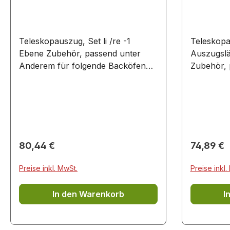
Teleskopauszug, Set li /re -1
Teleskopa
Ebene Zubehör, passend unter
Auszugslän
Anderem für folgende Backöfen
Zubehör,
und Herde: HBE5451UC/..
für folge
HBE5453UC/.. HCB738257I/..
HBE5453UC/.. HCB7
HCB738357M/.. HGL21F350/..
HGL21F350/.. HSB738
HGN21F350I/.. HGN22F350/..
HSB738357M/.. HS
HGN22H350/.. HSB736257E/..
HSG734357Z/.. HSG
HSB738257I/.. HSB738357A/..
HSG736257M/.. HS
Regulärer Preis:
Regulärer
80,44 €
74,89 €
HSB738357M/.. HSB838357A/..
HSG738357M/.. V
HSG738257I/.. HSG738357M/..
VBD554FS0/.. VBD5
Preise inkl. MwSt.
Preise inkl.
HVA531NS0/.. HVA541NS0/..
VBC5540S0/.. VBC554FS0/..
In den Warenkorb
I
VBC5580S0/.. VBC578FS0/..
VBC578FS0W/.. VBD554FS0/..
VBD5780S0/.. VBD578FS0/..