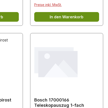
VGD553FB0/.. VGD553FR0/..
Preise inkl. MwSt.
14XB1W/..
rb
In den Warenkorb
irost
Bosch 17000166
Teleskopauszug 1-fach