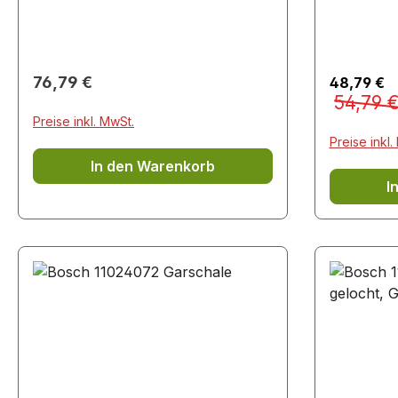
HSB73825
HSB73835
HSB83835
HSG73622
Regulärer Preis:
Verkaufsp
76,79 €
48,79 €
HSG73625
Regulär
54,79 
HSG73635
Preise inkl. MwSt.
HSG73825
Preise inkl.
HSG73835
In den Warenkorb
VBC514CR
I
VBC554FS
VBC578FS
VBD554FS
VBD578FB