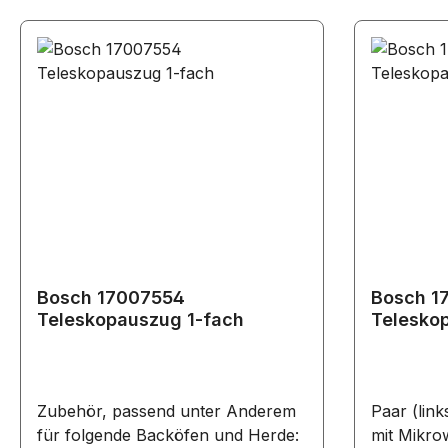
VGD553FB0/.. VGD553FR0/..
Bosch 17007554
Bosch 1
Teleskopauszug 1-fach
Telesko
Zubehör, passend unter Anderem
Paar (link
für folgende Backöfen und Herde:
mit Mikro