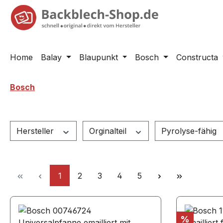
springen
Zur Hauptnavigation springen
Home
Balay
Blaupunkt
Bosch
Constructa
Bosch
Hersteller
Orginalteil
Pyrolyse-fähig
Seite
Seite
Seite
Seite
Seite
1
2
3
4
5
Rabatt
%