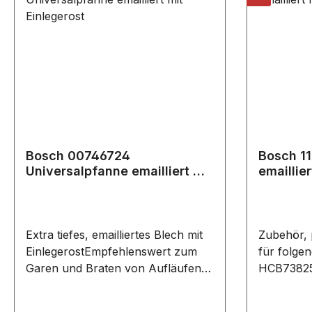
Bosch 00746724
Bosch 1
Universalpfanne emailliert mit
emaillier
Einlegerost
Extra tiefes, emailliertes Blech mit
Zubehör,
EinlegerostEmpfehlenswert zum
für folge
Garen und Braten von Aufläufen
HCB73825
und GrillgutIdeales
HSB73435
Fettauffanggefäß beim Grillen
HSB737357