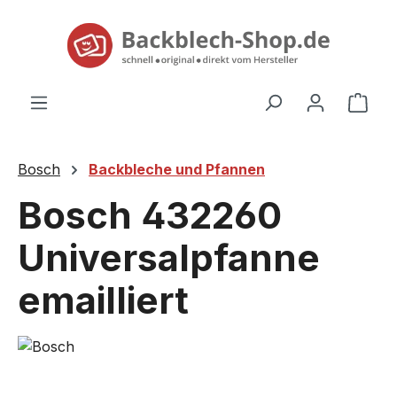
alt springen
Ware
Bosch
Backbleche und Pfannen
Bosch 432260
Universalpfanne
emailliert