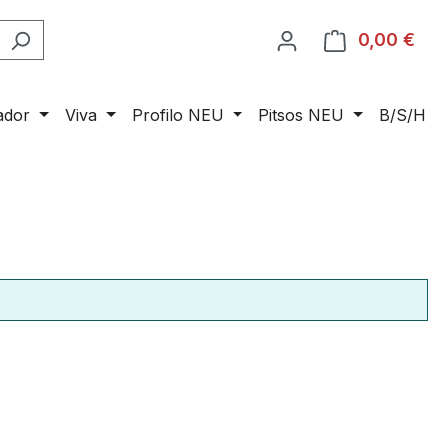
0,00 €
Ware
ador
Viva
Profilo NEU
Pitsos NEU
B/S/H