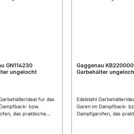
u GN114230
Gaggenau KB220000
ter ungelocht
Garbehälter ungeloch
GarbehälterIdeal für das
Edelstahl GarbehälterIdea
 Dampfback- bzw.
Garen im Dampfback- bz
fen, das praktische
Dampfgarofen, das prakt
 Kühlschrank oder zum
Lagern im Kühlschrank 
bei Tisch.Für alle
Servieren bei Tisch.Für a