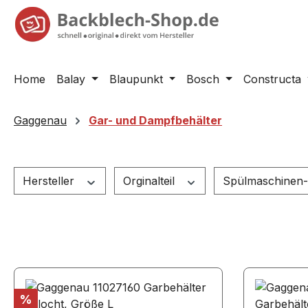
springen
Zur Hauptnavigation springen
Home
Balay
Blaupunkt
Bosch
Constructa
Gaggenau
Gar- und Dampfbehälter
Hersteller
Orginalteil
Spülmaschinen-
Rabatt
%