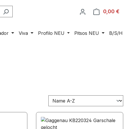
0,00 €
Ware
ador
Viva
Profilo NEU
Pitsos NEU
B/S/H