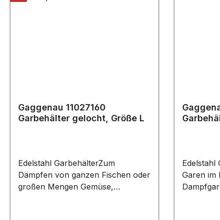
Gaggenau 11027160
Gaggena
Garbehälter gelocht, Größe L
Garbehäl
Edelstahl GarbehälterZum
Edelstahl 
Dämpfen von ganzen Fischen oder
Garen im
großen Mengen Gemüse,
Dampfgaro
Extrahieren von Saft aus Beeren
Lagern im
und vielem mehr.Dampfgaren hilft
Servieren 