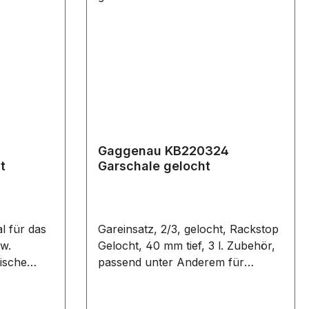
Gaggenau KB220324
t
Garschale gelocht
l für das
Gareinsatz, 2/3, gelocht, Rackstop
w.
Gelocht, 40 mm tief, 3 l. Zubehör,
ische
passend unter Anderem für
oder zum
folgende Backöfen und Herde:
lle
BS220100/.. BS220110/..