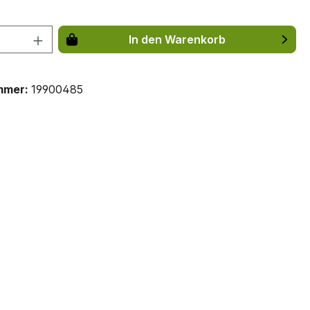
 Anzahl: Gib den gewünschten Wert ein 
In den Warenkorb
mmer:
19900485