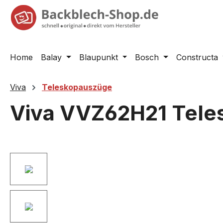
springen
Zur Hauptnavigation springen
Home
Balay
Blaupunkt
Bosch
Constructa
Viva
Teleskopauszüge
Viva VVZ62H21 Tele
Bildergalerie überspringen