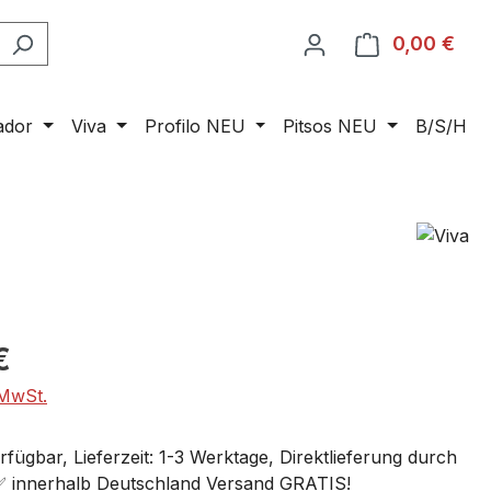
0,00 €
Ware
ador
Viva
Profilo NEU
Pitsos NEU
B/S/H
€
 MwSt.
fügbar, Lieferzeit: 1-3 Werktage, Direktlieferung durch
 ✅ innerhalb Deutschland Versand GRATIS!