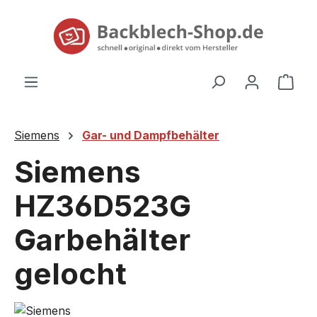
alt springen
Ware
Siemens
Gar- und Dampfbehälter
Siemens
HZ36D523G
Garbehälter
gelocht