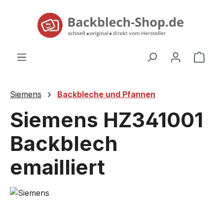
alt springen
Ware
Siemens
Backbleche und Pfannen
Siemens HZ341001
Backblech
emailliert