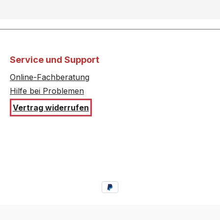
RB550F/..
HB53GB250C/..
GB650C/..
HB53GR550/..
GS560/..
HB56RS552E/..
Service und Support
Online-Fachberatung
AB512S/..
HB65LR560F/..
Hilfe bei Problemen
RR660F/..
HB73A1540S/..
Vertrag widerrufen
G4240S/..
HB73G4540S/..
GB550/..
HB75GB550C/..
GB560J/..
HB75GB560S/..
GR260F/..
HB75GR560F/..