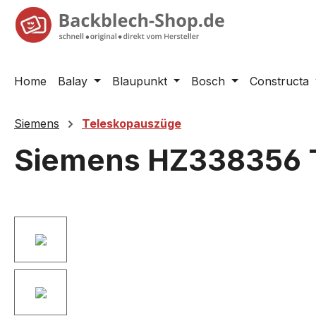
springen
Zur Hauptnavigation springen
Home
Balay
Blaupunkt
Bosch
Constructa
Siemens
Teleskopauszüge
Siemens HZ338356 T
Bildergalerie überspringen