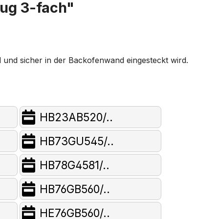
ug 3-fach"
und sicher in der Backofenwand eingesteckt wird.
HB23AB520/..
HB73GU545/..
HB78G4581/..
HB76GB560/..
HE76GB560/..