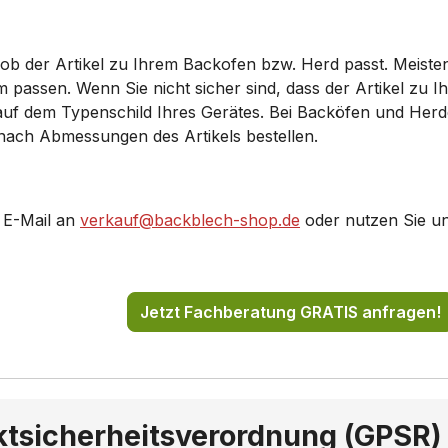
B561/..
HE10AB520/..
 ob der Artikel zu Ihrem Backofen bzw. Herd passt. Meiste
GU540/..
HE36GB560/..
ssen. Wenn Sie nicht sicher sind, dass der Artikel zu Ihr
 auf dem Typenschild Ihres Gerätes. Bei Backöfen und Her
AT510/..
HB74AB550/..
 nach Abmessungen des Artikels bestellen.
A4580/..
HB76LB560/..
 E-Mail an
verkauf@backblech-shop.de
oder nutzen Sie u
A1220S/..
HE73AU540/..
A1520S/..
HB23AB211S/..
Jetzt Fachberatung GRATIS anfragen!
G4580/..
HB23AB221S/..
AB512S/..
HB23AB520R/..
GB250J/..
HB23GB550J/..
ktsicherheitsverordnung (GPSR)