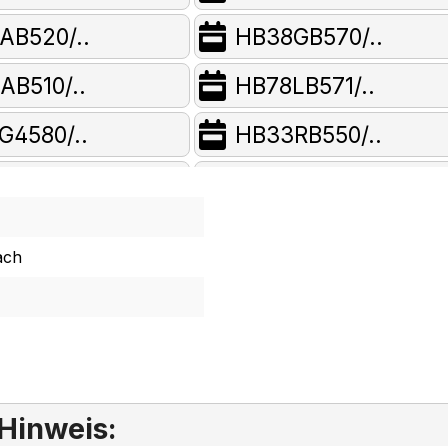
AB520/..
HB38GB570/..
AB510/..
HB78LB571/..
G4580/..
HB33RB550/..
AU545/..
HE20AB520/..
GB550/..
HB63AB520/..
ach
AB550/..
HE23GU512/..
AB560/..
HB78GB590/..
AB510/..
HC422210/..
 Hinweis:
AB510/..
HE23AB410/..