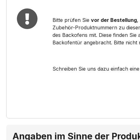
HB33GU530/..
HB76L
Bitte prüfen Sie
vor der Bestellung
,
HB78AB590/..
HB33
Zubehör-Produktnummern zu diesem pa
des Backofens mit. Diese finden Sie
HE33GB550/..
HE23
Backofentür angebracht. Bitte nicht
HB43AB520F/..
HB73
Schreiben Sie uns dazu einfach eine
HB63AS521/..
HB23
HB73AU245/..
HB23
HE73AU544/..
HB36
HB23AB511Y/..
HB23
HB23AB521Y/..
HB23
Angaben im Sinne der Produ