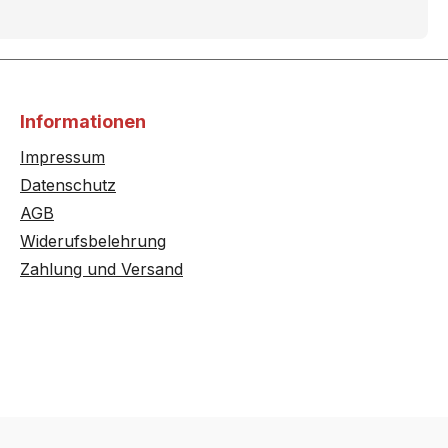
HB53GB450C/..
HB56GB660C/..
HB58GB570J/..
Informationen
Impressum
HB65LR660F/..
Datenschutz
HB73AB541/..
AGB
Widerufsbelehrung
HB75GB250/..
Zahlung und Versand
HB78A4581/..
HB75GB650/..
HB75GR660F/..