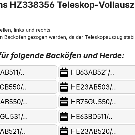
ns HZ338356 Teleskop-Vollausz
llen, links und rechts.
 Backofen gezogen werden, da der Teleskopauszug stabil 
ür folgende Backöfen und Herde:
B511/..
HB63AB521/..
GB550/..
HE23AB503/..
AB550/..
HB75GU550/..
GU531/..
HE63BD511/..
AB521/..
HE23AB520/..