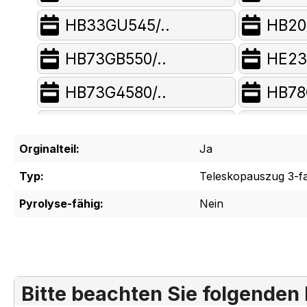
HB33GU545/..
HB20
HB73GB550/..
HE23
HB73G4580/..
HB78
HE63AT512/..
HB33
Orginalteil:
Ja
HE73AB550/..
HB30
Typ:
Teleskopauszug 3-f
HB23AT510/..
HB73
Pyrolyse-fähig:
Nein
HE20AB511/..
HB36
HE76AB560/..
HE20
Bitte beachten Sie folgenden
HE23AB500/..
HE63