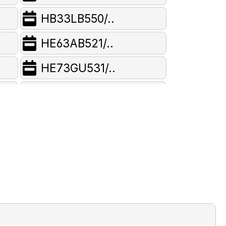
HB33LB550/..
HE63AB521/..
HE73GU531/..
HB33GB550/..
HB76RB561/..
HB36GB560/..
HE23AB210/..
HE36AB560/..
HB30AB550/..