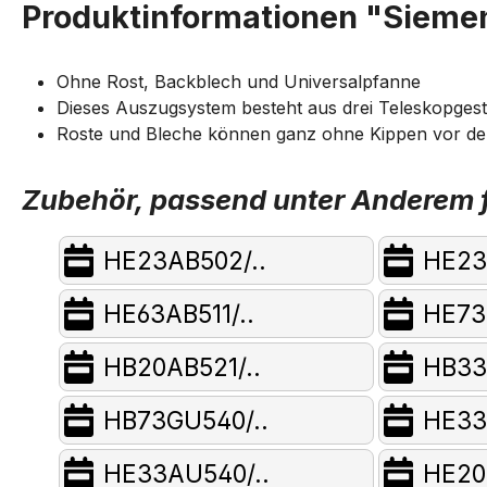
Produktinformationen "Sieme
Ohne Rost, Backblech und Universalpfanne
Dieses Auszugsystem besteht aus drei Teleskopgeste
Roste und Bleche können ganz ohne Kippen vor den
Zubehör, passend unter Anderem f
HE23AB502/..
HE23A
HE63AB511/..
HE73
HB20AB521/..
HB33
HB73GU540/..
HE33
HE33AU540/..
HE20