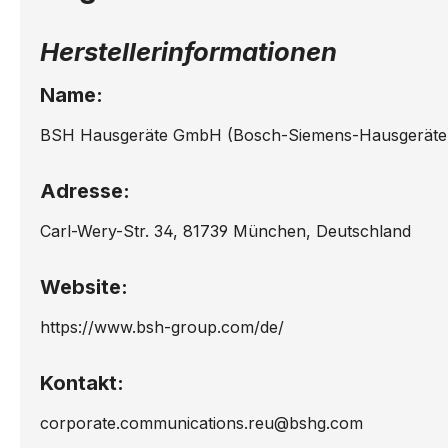
HB30GB250C/..
HB30
Herstellerinformationen
HB32GB540S/..
HB33
Name:
HB33G1241S/..
HB33
BSH Hausgeräte GmbH (Bosch-Siemens-Hausgeräte
HB33G1640S/..
HB33
Adresse:
HB33GB650/..
HB33
Carl-Wery-Str. 34, 81739 München, Deutschland
HB33GB250/..
HB33
Website:
HB33L1540S/..
HB33
https://www.bsh-group.com/de/
HB33RB550J/..
HB36
Kontakt:
HB36GB650J/..
HB38
corporate.communications.reu@bshg.com