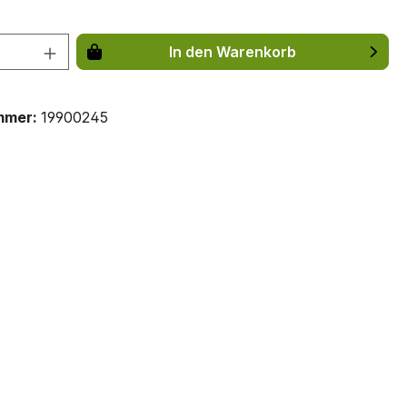
 Anzahl: Gib den gewünschten Wert ein 
In den Warenkorb
mmer:
19900245