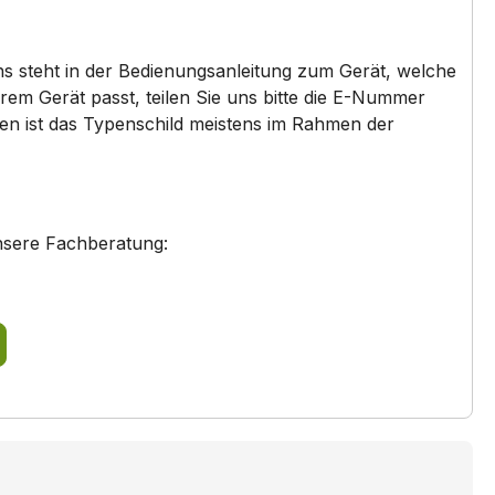
HB73AU545/..
ns steht in der Bedienungsanleitung zum Gerät, welche
HB78RB571/..
em Gerät passt, teilen Sie uns bitte die E-Nummer
den ist das Typenschild meistens im Rahmen der
HB33G4580/..
HB78AB570/..
nsere Fachberatung:
HB73AU540/..
HB23AB212S/..
HB23AB511S/..
HB23AB521S/..
HB23GB650J/..