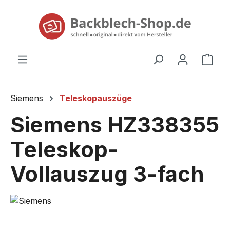
alt springen
Ware
Siemens
Teleskopauszüge
Siemens HZ338355
Teleskop-
Vollauszug 3-fach