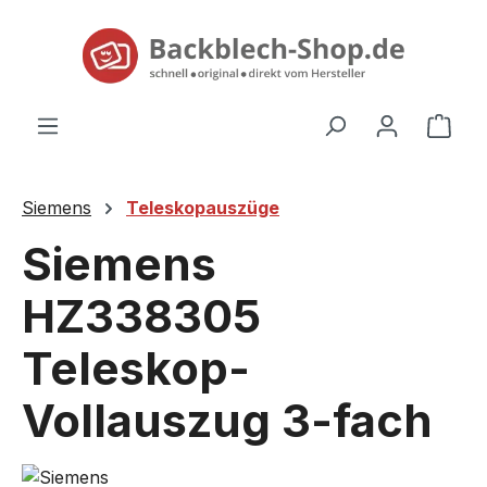
alt springen
Ware
Siemens
Teleskopauszüge
Siemens
HZ338305
Teleskop-
Vollauszug 3-fach