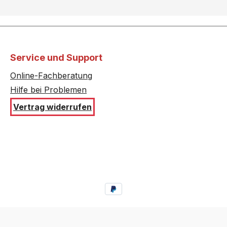
A1260S/..
HB36A1560S/..
AB550J/..
HB36AB560/..
G1260S/..
HB36G1560S/..
Service und Support
Online-Fachberatung
GB550J/..
HB36GB560/..
Hilfe bei Problemen
B561/..
HB36RB560/..
Vertrag widerrufen
L560/..
HB37R560/..
0560/..
HB38056H/..
A4580/..
HB38AB570/..
AB590/..
HB38G1570S/..