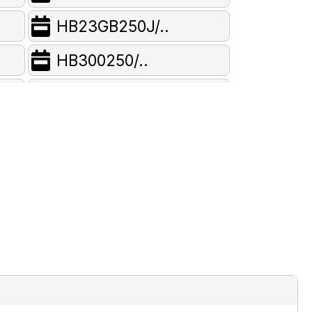
HB23GB250J/..
HB300250/..
HB300550/..
HB300650C/..
HB30AB550C/..
HB30GB550C/..
HB32AB540S/..
HB330250S/..
HB330550S/..