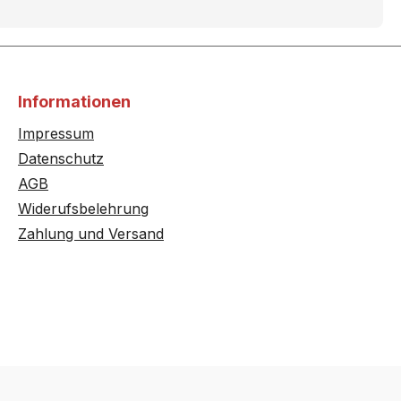
HB36A4580/..
HB36AB650J/..
HB36G4580/..
Informationen
Impressum
HB36GB650J/..
Datenschutz
AGB
HB36RB561/..
Widerufsbelehrung
HB380260/..
Zahlung und Versand
HB380660/..
HB38AB570T/..
HB38G4580/..