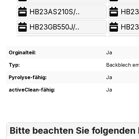
HB23AS210S/..
HB23
HB23GB550J/..
HB23
HB300250C/..
HB30
Orginalteil:
Ja
HB300550C/..
HB30
Typ:
Backblech ema
HB30AB250C/..
HB30
Pyrolyse-fähig:
Ja
HB30AB650C/..
HB30
activeClean-fähig:
Ja
HB30GB650C/..
HB32
HB32GB240S/..
HB32
Bitte beachten Sie folgenden
HB330450/..
HB33