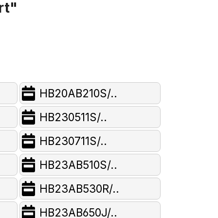
rt"
HB20AB210S/..
HB230511S/..
HB230711S/..
HB23AB510S/..
HB23AB530R/..
HB23AB650J/..