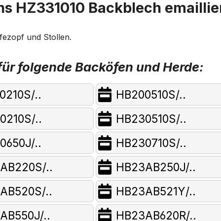
s HZ331010 Backblech emaillie
fezopf und Stollen.
ür folgende Backöfen und Herde:
0210S/..
HB200510S/..
0210S/..
HB230510S/..
0650J/..
HB230710S/..
AB220S/..
HB23AB250J/..
AB520S/..
HB23AB521Y/..
AB550J/..
HB23AB620R/..