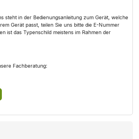
HB330750/..
ns steht in der Bedienungsanleitung zum Gerät, welche
HB33A1545S/..
em Gerät passt, teilen Sie uns bitte die E-Nummer
den ist das Typenschild meistens im Rahmen der
HB33A2650S/..
HB33AB550J/..
nsere Fachberatung:
HB33AB650R/..
HB33AU550/..
HB33G1640S/..
HB33G4580/..
HB33GB650/..