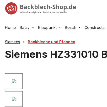
springen
Zur Hauptnavigation springen
Home
Balay
Blaupunkt
Bosch
Constructa
Siemens
Backbleche und Pfannen
Siemens HZ331010 Ba
Bildergalerie überspringen