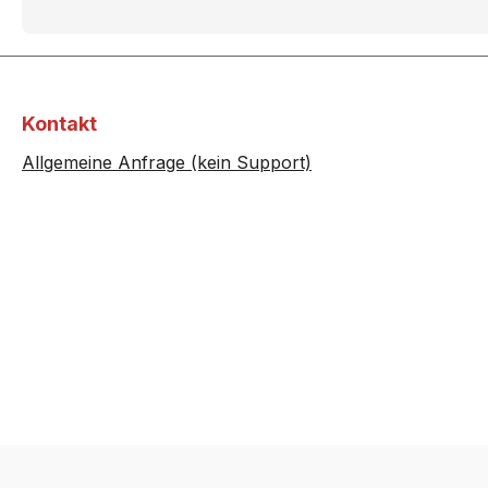
HB360760S/..
HB36
HB36AB250J/..
HB36
HB36AU560/..
HB36
Kontakt
Allgemeine Anfrage (kein Support)
HB36G4580S/..
HB36
HB36LB560/..
HB36L
HB370560E/..
HB37
HB380460/..
HB38
HB38A1570S/..
HB38
HB38AB572/..
HB38