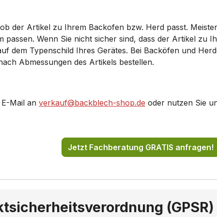
0650/..
HB330650S/..
 ob der Artikel zu Ihrem Backofen bzw. Herd passt. Meiste
A1240S/..
HB33A1540S/..
ssen. Wenn Sie nicht sicher sind, dass der Artikel zu Ihr
 auf dem Typenschild Ihres Gerätes. Bei Backöfen und Her
A2540S/..
HB33A2550S/..
 nach Abmessungen des Artikels bestellen.
AB250/..
HB33AB550/..
 E-Mail an
verkauf@backblech-shop.de
oder nutzen Sie u
AB550W/..
HB33AB650/..
AU540/..
HB33AU545/..
Jetzt Fachberatung GRATIS anfragen!
G1540S/..
HB33G1545S/..
G2550S/..
HB33G2650S/..
GB550J/..
HB33GB550R/..
ktsicherheitsverordnung (GPSR)