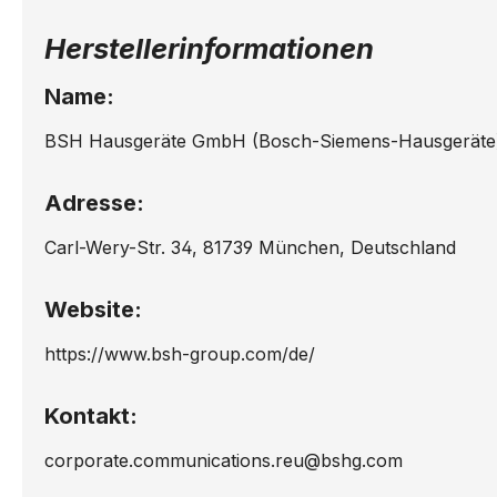
HB33GB650R/..
HB33
Herstellerinformationen
HB33GU550/..
HB33
Name:
HB33L550/..
HB33
BSH Hausgeräte GmbH (Bosch-Siemens-Hausgeräte
HB33L750J/..
HB33
Adresse:
HB33R1240S/..
HB33
Carl-Wery-Str. 34, 81739 München, Deutschland
HB33R550J/..
HB33
Website:
HB33RB550/..
HB33
https://www.bsh-group.com/de/
HB33U550S/..
HB36
Kontakt:
HB360550J/..
HB360
corporate.communications.reu@bshg.com