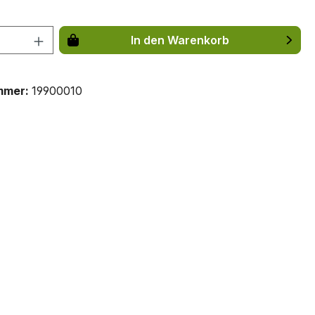
 Anzahl: Gib den gewünschten Wert ein 
In den Warenkorb
mmer:
19900010