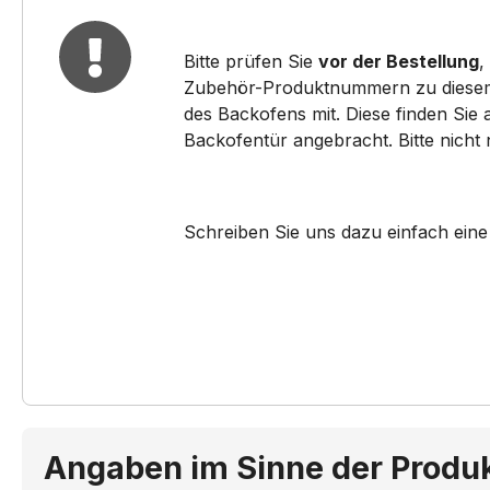
HB330580/..
HB33
Bitte prüfen Sie
vor der Bestellung
,
HB330750S/..
HB33
Zubehör-Produktnummern zu diesem pa
des Backofens mit. Diese finden Sie
HB33A1640S/..
HB33
Backofentür angebracht. Bitte nicht
HB33A4580/..
HB33
Schreiben Sie uns dazu einfach eine
HB33AB550R/..
HB33
HB33AU530/..
HB33
HB33G1240S/..
HB33
HB33G2540S/..
HB33
HB33GB550/..
HB33
Angaben im Sinne der Produ