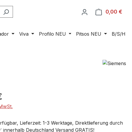
0,00 €
Ware
ador
Viva
Profilo NEU
Pitsos NEU
B/S/H
€
 MwSt.
fügbar, Lieferzeit: 1-3 Werktage, Direktlieferung durch
 ✅ innerhalb Deutschland Versand GRATIS!