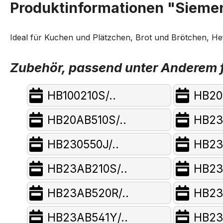
Produktinformationen "Siemen
Ideal für Kuchen und Plätzchen, Brot und Brötchen, He
Zubehör, passend unter Anderem f
HB100210S/..
HB20
HB20AB510S/..
HB23
HB230550J/..
HB23
HB23AB210S/..
HB23
HB23AB520R/..
HB23
HB23AB541Y/..
HB23