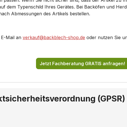
ssen. Wenn Sie nicht sicher sind, dass der Artikel zu Ihr
 auf dem Typenschild Ihres Gerätes. Bei Backöfen und Her
61/..
HE48120EU/..
 nach Abmessungen des Artikels bestellen.
E20/..
HE48E24/..
E50/..
HE48E54/..
 E-Mail an
verkauf@backblech-shop.de
oder nutzen Sie u
E74/..
HE49E74CC/..
044EU/..
HK48050EU/..
Jetzt Fachberatung GRATIS anfragen!
060EU/..
HK48064EU/..
023SC/..
HL55223NN/..
ktsicherheitsverordnung (GPSR)
23/..
HL65023CC/..
023SC/..
HL65024/..