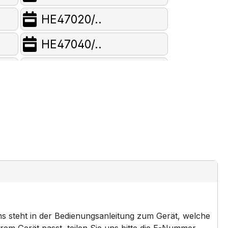
HE47020/..
HE47040/..
HE47051/..
HE47060/..
HE47550/..
HE48021/..
HE48040CC/..
HE48042CC/..
ns steht in der Bedienungsanleitung zum Gerät, welche
HE48052CC/..