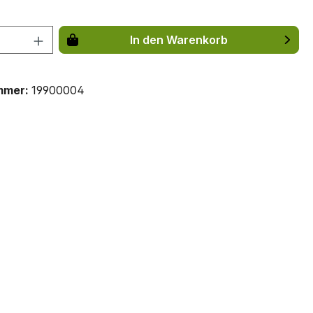
 Anzahl: Gib den gewünschten Wert ein 
In den Warenkorb
mmer:
19900004