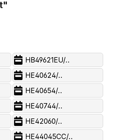
t"
HB49621EU/..
HE40624/..
HE40654/..
HE40744/..
HE42060/..
HE44045CC/..