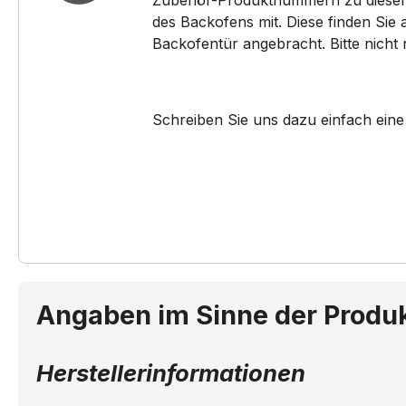
Zubehör-Produktnummern zu diesem pa
des Backofens mit. Diese finden Sie
HE48060/..
HE480
Backofentür angebracht. Bitte nicht
HE48140EU/..
HE48
HE48E44/..
HE48
Schreiben Sie uns dazu einfach eine
HE48E64/..
HE48
HK48024EU/..
HK48
HK48055EU/..
HK48
HL55023NN/..
HL55
Angaben im Sinne der Produ
HL62054/..
HL650
Herstellerinformationen
HL65023NN/..
HL65