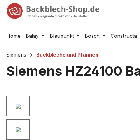
springen
Zur Hauptnavigation springen
Home
Balay
Blaupunkt
Bosch
Constructa
Siemens
Backbleche und Pfannen
Siemens HZ24100 Bac
Bildergalerie überspringen