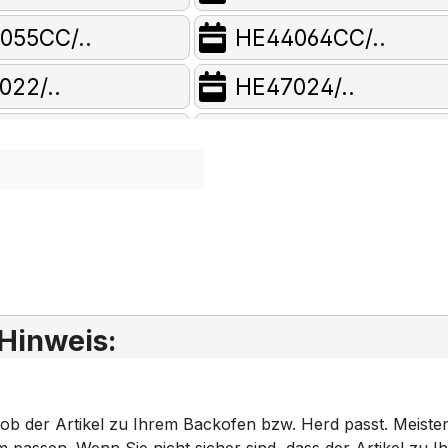
055CC/..
HE44064CC/..
022/..
HE47024/..
044/..
HE47050/..
054/..
HE47055/..
62/..
HE47064/..
020/..
HE48020CC/..
021EU/..
HE48022CC/..
 Hinweis:
041CC/..
HE48041EU/..
 ob der Artikel zu Ihrem Backofen bzw. Herd passt. Meiste
51/..
HE48051CC/..