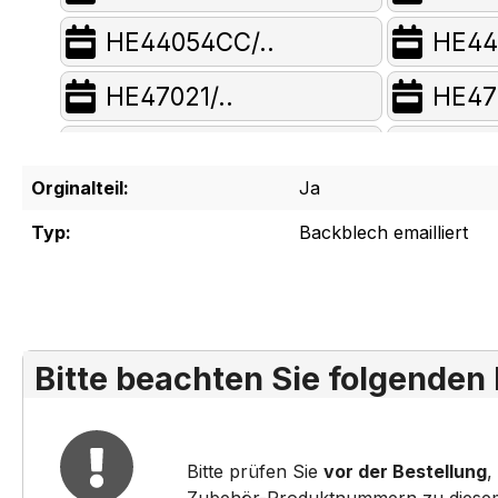
HE44054CC/..
HE44
HE47021/..
HE47
HE47042/..
HE47
Orginalteil:
Ja
HE47052/..
HE47
Typ:
Backblech emailliert
HE47061/..
HE470
HE47560/..
HE48
HE48021CC/..
HE48
Bitte beachten Sie folgenden
HE48041/..
HE48
Bitte prüfen Sie
vor der Bestellung
,
HE48050CC/..
HE480