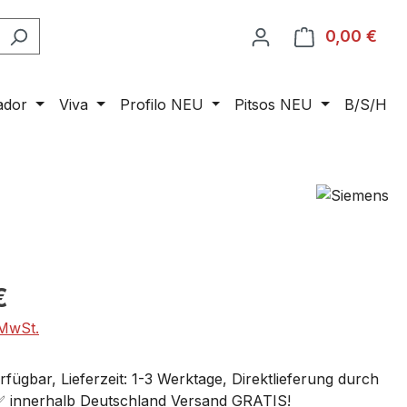
0,00 €
Ware
ador
Viva
Profilo NEU
Pitsos NEU
B/S/H
€
 MwSt.
fügbar, Lieferzeit: 1-3 Werktage, Direktlieferung durch
 ✅ innerhalb Deutschland Versand GRATIS!