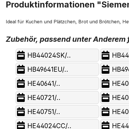
Produktinformationen "Siemen
Ideal für Kuchen und Plätzchen, Brot und Brötchen, He
Zubehör, passend unter Anderem f
HB44024SK/..
HB44
HB49641EU/..
HB496
HE40641/..
HE40
HE40721/..
HE40
HE40751/..
HE40
HE44024CC/..
HE44