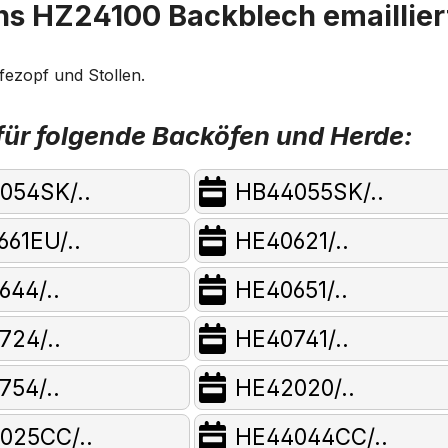
s HZ24100 Backblech emaillier
fezopf und Stollen.
ür folgende Backöfen und Herde:
054SK/..
HB44055SK/..
61EU/..
HE40621/..
644/..
HE40651/..
724/..
HE40741/..
754/..
HE42020/..
025CC/..
HE44044CC/..