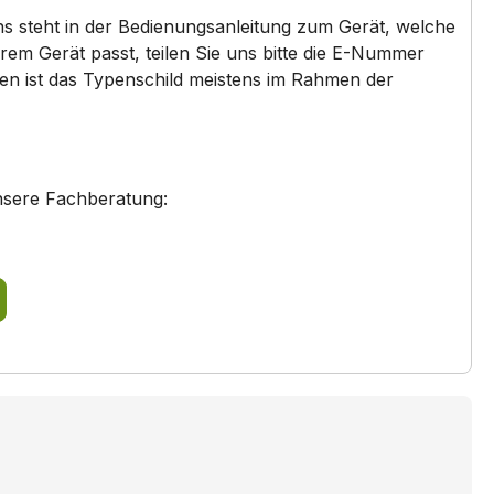
ns steht in der Bedienungsanleitung zum Gerät, welche
HB48024GB/..
em Gerät passt, teilen Sie uns bitte die E-Nummer
den ist das Typenschild meistens im Rahmen der
HB48025SK/..
HB48055GB/..
HB48065GB/..
nsere Fachberatung:
HB48075GB/..
HB48144/..
HB48164/..
HB49E24EU/..
HB49E54EU/..