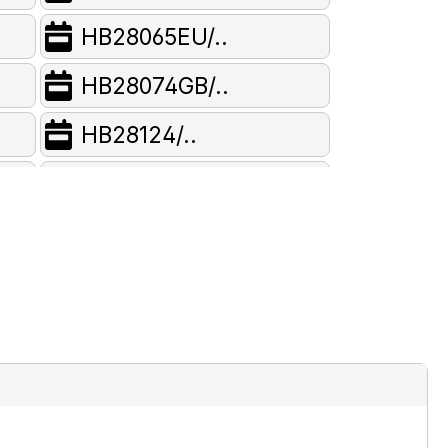
HB28065EU/..
HB28074GB/..
HB28124/..
HB28164/..
HB29025CC/..
HB29054EU/..
HB29064EU/..
HB29074CC/..
HB46055SK/..