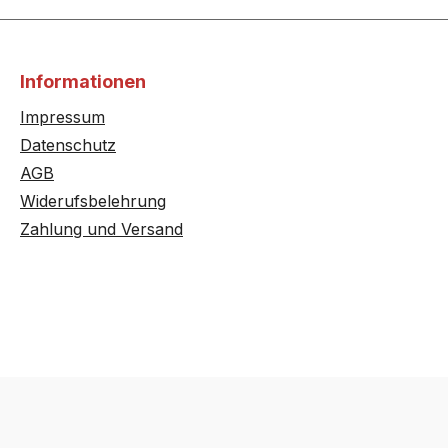
HE28144/..
HE28164/..
Informationen
HE28255/..
Impressum
Datenschutz
HE29045CC/..
AGB
Widerufsbelehrung
HE29065CC/..
Zahlung und Versand
HE38054EU/..
HE38144/..
HE38164/..