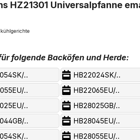
s HZ21301 Universalpfanne emai
kühlgerichte
ür folgende Backöfen und Herde:
054SK/..
HB22024SK/..
055EU/..
HB22065EU/..
025EU/..
HB28025GB/..
044GB/..
HB28045EU/..
054SK/..
HB28055EU/..