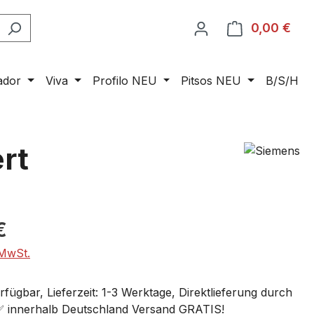
0,00 €
Ware
ador
Viva
Profilo NEU
Pitsos NEU
B/S/H
rt
€
 MwSt.
fügbar, Lieferzeit: 1-3 Werktage, Direktlieferung durch
 ✅ innerhalb Deutschland Versand GRATIS!