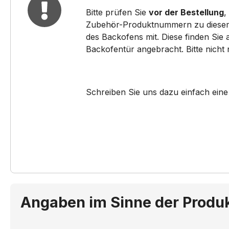
Bitte prüfen Sie
vor der Bestellung
,
HB46070SK/..
HB46
Zubehör-Produktnummern zu diesem pa
des Backofens mit. Diese finden Sie
HB48024SK/..
HB48
Backofentür angebracht. Bitte nicht
HB48054GB/..
HB48
HB48055SK/..
HB48
Schreiben Sie uns dazu einfach eine
HB48074EU/..
HB48
HB48075SK/..
HB481
HB48145/..
HB481
HB48165/..
HB49
Angaben im Sinne der Produ
HB49E24SK/..
HB49