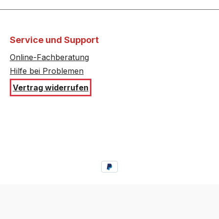
24/..
HE28125/..
54/..
HE28155/..
Service und Support
77/..
HE28178/..
Online-Fachberatung
Hilfe bei Problemen
025CC/..
HE29044CC/..
Vertrag widerrufen
055CC/..
HE29064CC/..
075CC/..
HE38024EU/..
24/..
HE38125/..
54/..
HE38155/..