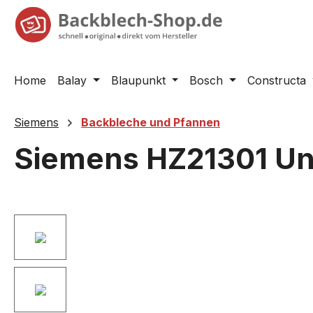
springen
Zur Hauptnavigation springen
Home
Balay
Blaupunkt
Bosch
Constructa
Siemens
Backbleche und Pfannen
Siemens HZ21301 Uni
Bildergalerie überspringen