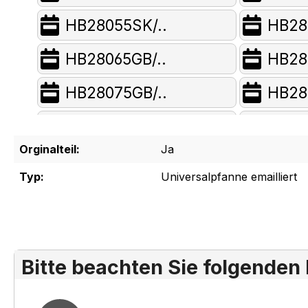
HB28055SK/..
HB28
HB28065GB/..
HB28
HB28075GB/..
HB28
HB28144/..
HB281
Orginalteil:
Ja
HB29024CC/..
HB29
Typ:
Universalpfanne emailliert
HB29044CC/..
HB29
HB29054FN/..
HB29
HB29064FN/..
HB29
Bitte beachten Sie folgenden
HB29075CC/..
HB46