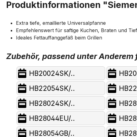
Produktinformationen "Siemen
Extra tiefe, emaillierte Universalpfanne
Empfehlenswert für saftige Kuchen, Braten und Tief
Ideales Fettauffanggefäß beim Grillen
Zubehör, passend unter Anderem f
HB20024SK/..
HB20
HB22054SK/..
HB22
HB28024SK/..
HB28
HB28044EU/..
HB28
HB28054GB/..
HB28