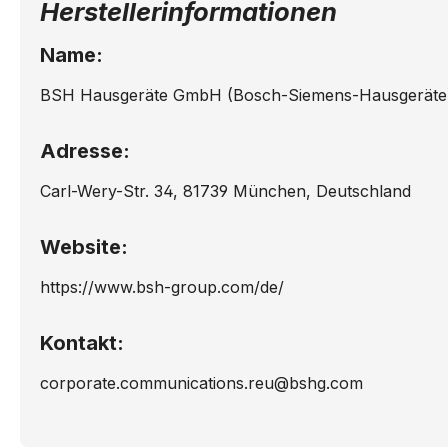
Herstellerinformationen
HB49E54SK/..
HB49
Name:
HB49E64EU/..
HB49
BSH Hausgeräte GmbH (Bosch-Siemens-Hausgeräte
HB49E74SK/..
HB49
Adresse:
HE11524SK/..
HE139
Carl-Wery-Str. 34, 81739 München, Deutschland
HE13946/..
HE139
Website:
HE13957/..
HE151
https://www.bsh-group.com/de/
HE15147/..
HE151
Kontakt:
HE27125/..
HE271
corporate.communications.reu@bshg.com
HE27155/..
HE28