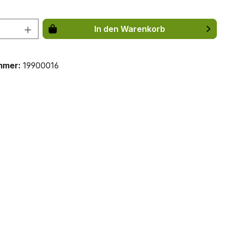
 Anzahl: Gib den gewünschten Wert ein 
In den Warenkorb
mmer:
19900016