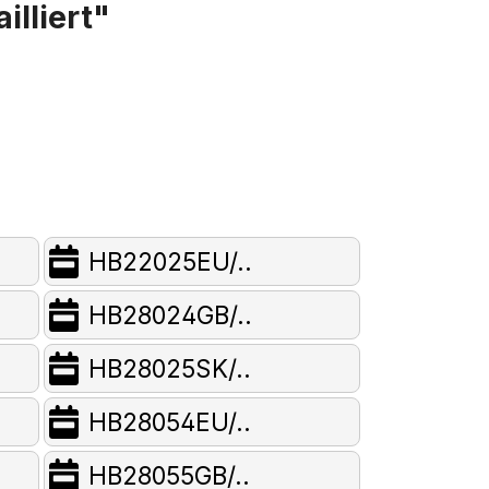
lliert"
HB22025EU/..
HB28024GB/..
HB28025SK/..
HB28054EU/..
HB28055GB/..