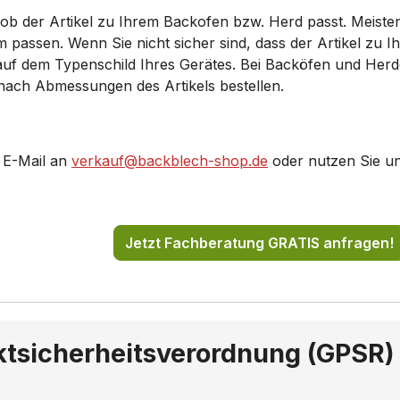
 ob der Artikel zu Ihrem Backofen bzw. Herd passt. Meiste
077SK/..
HB46078SK/..
ssen. Wenn Sie nicht sicher sind, dass der Artikel zu Ihr
 auf dem Typenschild Ihres Gerätes. Bei Backöfen und Her
025EU/..
HB48025GB/..
 nach Abmessungen des Artikels bestellen.
054SK/..
HB48055EU/..
064GB/..
HB48065EU/..
 E-Mail an
verkauf@backblech-shop.de
oder nutzen Sie u
074GB/..
HB48074SK/..
24/..
HB48125/..
Jetzt Fachberatung GRATIS anfragen!
54/..
HB48155/..
555GB/..
HB49E24CC/..
ktsicherheitsverordnung (GPSR)
E44CC/..
HB49E54CC/..