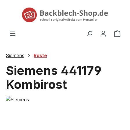
alt springen
Ware
Siemens
Roste
Siemens 441179
Kombirost
Bildergalerie überspringen