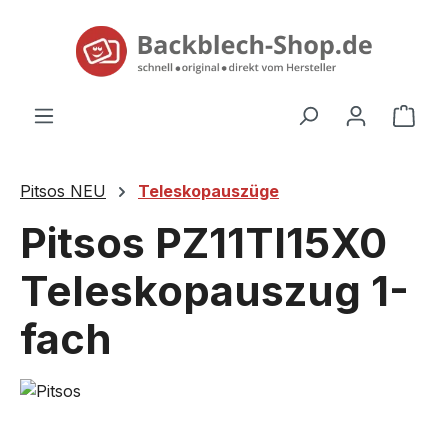
alt springen
Ware
Pitsos NEU
Teleskopauszüge
Pitsos PZ11TI15X0
Teleskopauszug 1-
fach