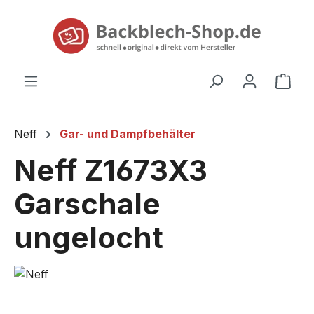
alt springen
Ware
Neff
Gar- und Dampfbehälter
Neff Z1673X3
Garschale
ungelocht