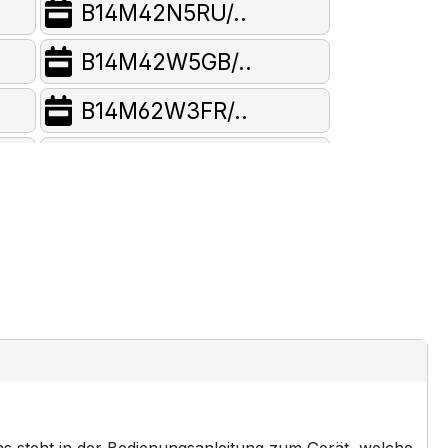
B14M42N5RU/..
B14M42W5GB/..
B14M62W3FR/..
B15E42N3/..
B15E52N3GB/..
B15E62N3/..
B15M22N5/..
B15M42N3AU/..
B15M42S3EU/..