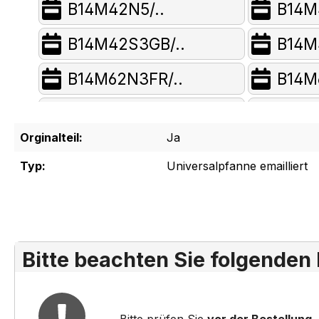
B14M42N5/..
B14M
B14M42S3GB/..
B14M
B14M62N3FR/..
B14M
B14M82N3FR/..
B14P
Orginalteil:
Ja
B15E42N3FR/..
B15E
Typ:
Universalpfanne emailliert
B15E52N3S/..
B15E
B15E74N3/..
B15E
B15M42B3EU/..
B15M
Bitte beachten Sie folgenden
B15M42N3EU/..
B15M