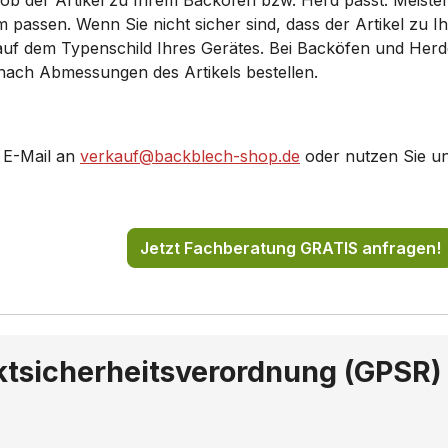
 ob der Artikel zu Ihrem Backofen bzw. Herd passt. Meiste
52N3GB/..
B15M52N3S/..
ssen. Wenn Sie nicht sicher sind, dass der Artikel zu Ihr
 auf dem Typenschild Ihres Gerätes. Bei Backöfen und Her
62N5FR/..
B15P42N3/..
 nach Abmessungen des Artikels bestellen.
42W3/..
B15P43N3S/..
5N3/..
B16E74N3/..
 E-Mail an
verkauf@backblech-shop.de
oder nutzen Sie u
2N3/..
B16P42N3AU/..
2N3/..
B18E52N3KE/..
Jetzt Fachberatung GRATIS anfragen!
42N3/..
B18P52N3KE/..
42N3GB/..
B44M42N3S/..
ktsicherheitsverordnung (GPSR)
43N3GB/..
B44M43N5GB/..
62N3FR/..
B44M62N5FR/..