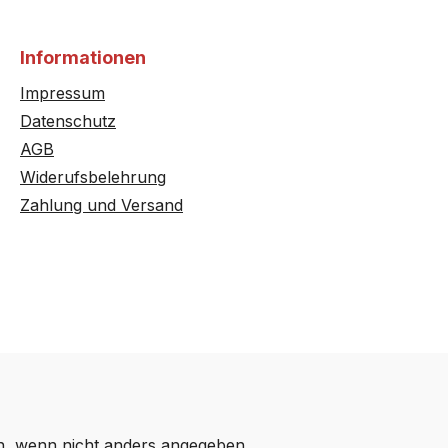
B46C74N3GB/..
Informationen
B46E74N3AU/..
Impressum
Datenschutz
B46E74N3S/..
AGB
Widerufsbelehrung
B84H42N5MC/..
Zahlung und Versand
B85E74N3MC/..
B85P62N3MC/..
B86P42N3MC/..
B96C43N3MK/..
E12M12N3/..
 wenn nicht anders angegeben.