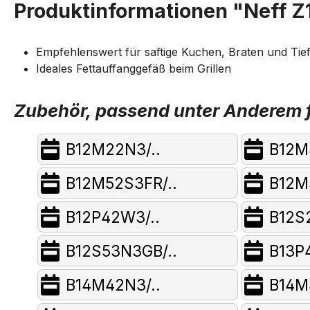
Produktinformationen "Neff Z
Empfehlenswert für saftige Kuchen, Braten und Tief
Ideales Fettauffanggefäß beim Grillen
Zubehör, passend unter Anderem f
B12M22N3/..
B12M
B12M52S3FR/..
B12M
B12P42W3/..
B12S
B12S53N3GB/..
B13P
B14M42N3/..
B14M