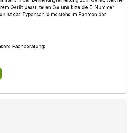
ns steht in der Bedienungsanleitung zum Gerät, welche
B15M52S3GB/..
em Gerät passt, teilen Sie uns bitte die E-Nummer
den ist das Typenschild meistens im Rahmen der
B15P42N3AU/..
B15P52N3GB/..
B16E74N3RU/..
nsere Fachberatung:
B16P43N3/..
B18M42N3/..
B44M42N3/..
B44M42N5/..
B44M52N3FR/..
B44S32N3GB/..