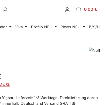
0,00 €
Ware
ador
Viva
Profilo NEU
Pitsos NEU
B/S/H
€
 MwSt.
fügbar, Lieferzeit: 1-3 Werktage, Direktlieferung durch
 ✅ innerhalb Deutschland Versand GRATIS!