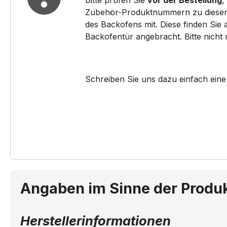
Bitte prüfen Sie
vor der Bestellung
,
B15M42W3EU/..
B15M
Zubehör-Produktnummern zu diesem pa
des Backofens mit. Diese finden Sie
B15M62N3FR/..
B15M
Backofentür angebracht. Bitte nicht
B15P42S3/..
B15P
B15P52S3GB/..
B15PA
Schreiben Sie uns dazu einfach eine
B16E74S3/..
B16P4
B16P52N3GB/..
B16P7
B18M62N3FR/..
B18P
B44M42N3FR/..
B44M
Angaben im Sinne der Produ
B44M42N5GB/..
B44M
Herstellerinformationen
B44M52N5FR/..
B44M