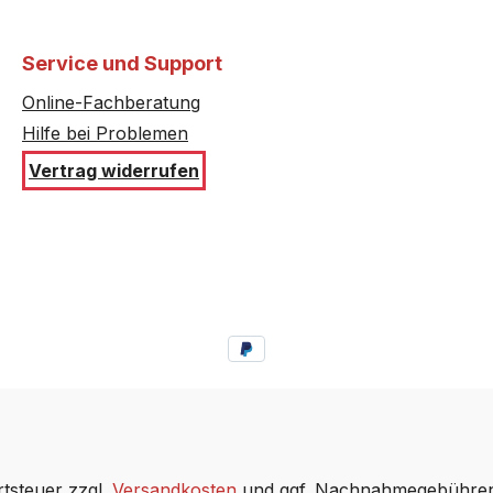
74N3AU/..
B46C74N3FR/..
Service und Support
54N3GB/..
B46E74N3/..
Online-Fachberatung
Hilfe bei Problemen
74N3GB/..
B46E74N3RU/..
Vertrag widerrufen
52N3KE/..
B84H42N3MC/..
42N5MC/..
B85C64N3MC/..
64N3MC/..
B85M52N3MC/..
54N3MC/..
B86H54N3MC/..
42N3MK/..
B95H72N3MK/..
54N3GB/..
C17E64N3/..
rtsteuer zzgl.
Versandkosten
und ggf. Nachnahmegebühren,