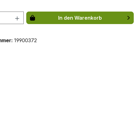
 Anzahl: Gib den gewünschten Wert ein 
In den Warenkorb
mmer:
19900372