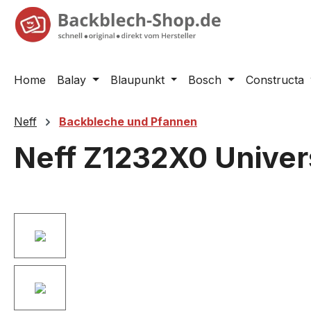
springen
Zur Hauptnavigation springen
Home
Balay
Blaupunkt
Bosch
Constructa
Neff
Backbleche und Pfannen
Neff Z1232X0 Univers
Bildergalerie überspringen