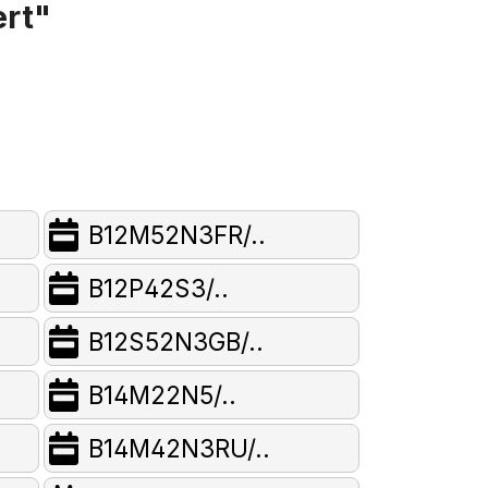
ert"
B12M52N3FR/..
B12P42S3/..
B12S52N3GB/..
B14M22N5/..
B14M42N3RU/..