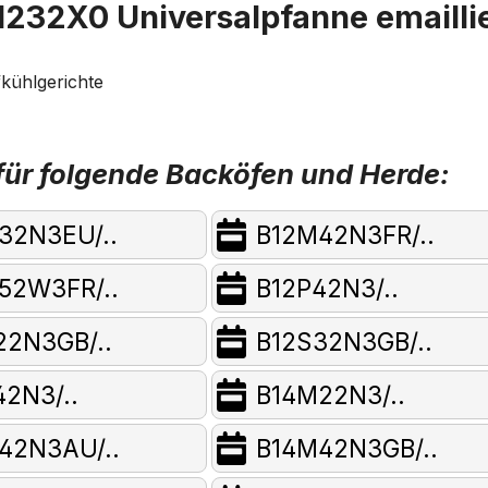
1232X0 Universalpfanne emailli
kühlgerichte
ür folgende Backöfen und Herde:
32N3EU/..
B12M42N3FR/..
52W3FR/..
B12P42N3/..
22N3GB/..
B12S32N3GB/..
42N3/..
B14M22N3/..
42N3AU/..
B14M42N3GB/..