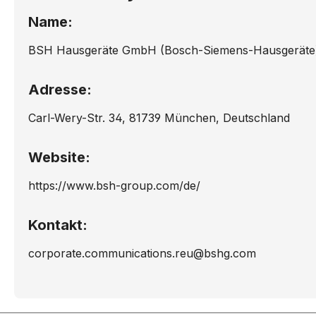
Name:
B44S32N5GB/..
B44S
BSH Hausgeräte GmbH (Bosch-Siemens-Hausgeräte
B44S53N5GB/..
B45C
Adresse:
B45C42N3S/..
B45C
Carl-Wery-Str. 34, 81739 München, Deutschland
B45E42N3/..
B45E
Website:
B45E43N3FR/..
B45E
https://www.bsh-group.com/de/
B45E54N3/..
B45E
Kontakt:
B45M42N3/..
B45M
corporate.communications.reu@bshg.com
B45M42N5/..
B45M
B45M54N3GB/..
B45M