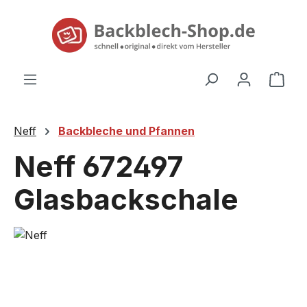
alt springen
Ware
Neff
Backbleche und Pfannen
Neff 672497
Glasbackschale
Bildergalerie überspringen