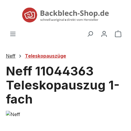
alt springen
Ware
Neff
Teleskopauszüge
Neff 11044363
Teleskopauszug 1-
fach