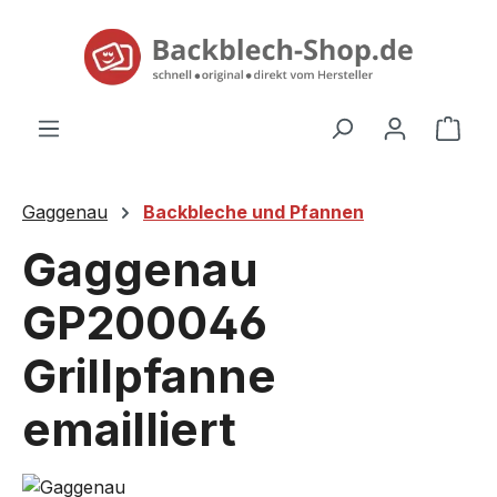
alt springen
Ware
Gaggenau
Backbleche und Pfannen
Gaggenau
GP200046
Grillpfanne
emailliert