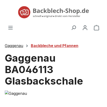
alt springen
Ware
Gaggenau
Backbleche und Pfannen
Gaggenau
BA046113
Glasbackschale