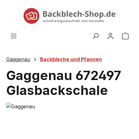
alt springen
Ware
Gaggenau
Backbleche und Pfannen
Gaggenau 672497
Glasbackschale
Bildergalerie überspringen