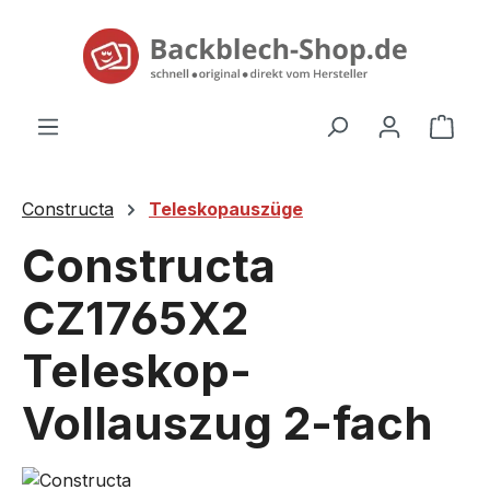
alt springen
Ware
Constructa
Teleskopauszüge
Constructa
CZ1765X2
Teleskop-
Vollauszug 2-fach