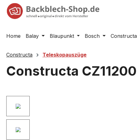
springen
Zur Hauptnavigation springen
Home
Balay
Blaupunkt
Bosch
Constructa
Constructa
Teleskopauszüge
Constructa CZ11200
Bildergalerie überspringen