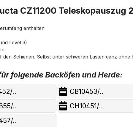
ructa CZ11200 Teleskopauszug 
ferumfang enthalten
und Level 3)
en
auf den Schienen. Selbst unter schweren Lasten ganz ohne 
ür folgende Backöfen und Herde:
52/..
CB10453/..
55/..
CH10451/..
57/..