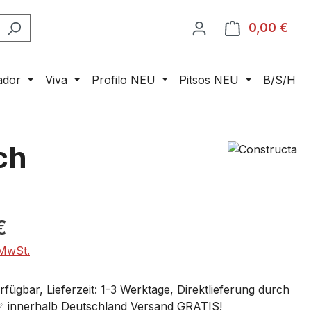
0,00 €
Ware
ador
Viva
Profilo NEU
Pitsos NEU
B/S/H
ch
€
 MwSt.
fügbar, Lieferzeit: 1-3 Werktage, Direktlieferung durch
 ✅ innerhalb Deutschland Versand GRATIS!