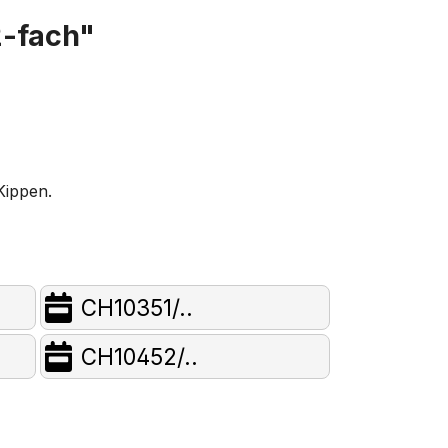
2-fach"
Kippen.
CH10351/..
CH10452/..