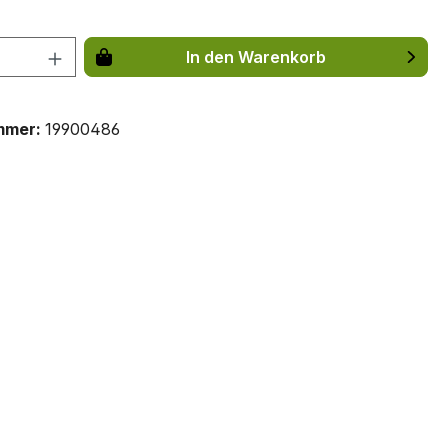
 Anzahl: Gib den gewünschten Wert ein 
In den Warenkorb
mmer:
19900486