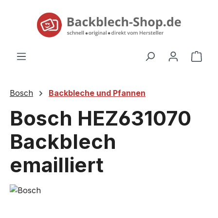
alt springen
Ware
Bosch
Backbleche und Pfannen
Bosch HEZ631070
Backblech
emailliert