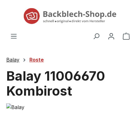
alt springen
Ware
Balay
Roste
Balay 11006670
Kombirost
Bildergalerie überspringen