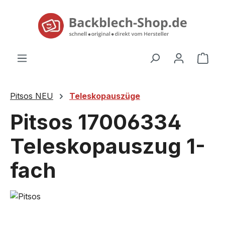
alt springen
Ware
Pitsos NEU
Teleskopauszüge
Pitsos 17006334
Teleskopauszug 1-
fach