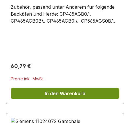
Zubehör, passend unter Anderem für folgende
Backöfen und Herde: CP465AGB0/..
CP465AGB0B/.. CP465AGB0I/.. CP565AGS0B/..
Regulärer Preis:
60,79 €
Preise inkl. MwSt.
In den Warenkorb