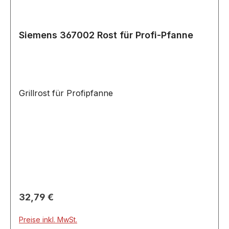
HE88621/.. HE88621CC/.. HE88641/.. HE88661/..
HE88661CC/.. HK44100/.. HK44100AA/..
HK44100NL/.. HK44120AA/.. HK44120NL/..
Siemens 367002 Rost für Profi-Pfanne
HK44200/.. HK44200AA/.. HK44200NL/..
HK44220/.. HK44220/.. HK44220AA/..
HK44220AA/.. HK44220NL/.. HK44220NL/..
HK44240/.. HK44240AA/.. HL66120NN/..
HL66120NN/.. HL66120NN/.. HL66141/..
Grillrost für Profipfanne
HL74120/.. HL76020/.. HL76040/.. HS43020/..
HS451231/..
Regulärer Preis:
32,79 €
Preise inkl. MwSt.