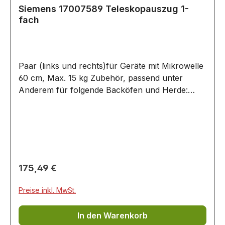
Siemens 17007589 Teleskopauszug 1-
fach
Paar (links und rechts)für Geräte mit Mikrowelle
60 cm, Max. 15 kg Zubehör, passend unter
Anderem für folgende Backöfen und Herde:
HM776GKB1/.. HM776GKB1F/.. HM776GNB1F/..
HM778GMB1/.. HM778GMB1B/.. HM778GNB1I/..
HM976GMB1/.. HM976GMB1B/.. HM976GMB1C/..
HM976GMB1F/.. HM976GMB1S/..
HM978GMB1W/.. HM978GNB1/.. HM978GNB1I/..
HN978GMB1/.. HN978GMB1S/.. HN978GQB1/..
Regulärer Preis:
175,49 €
HN978GQB1B/.. HN878G4B6/..
Preise inkl. MwSt.
In den Warenkorb