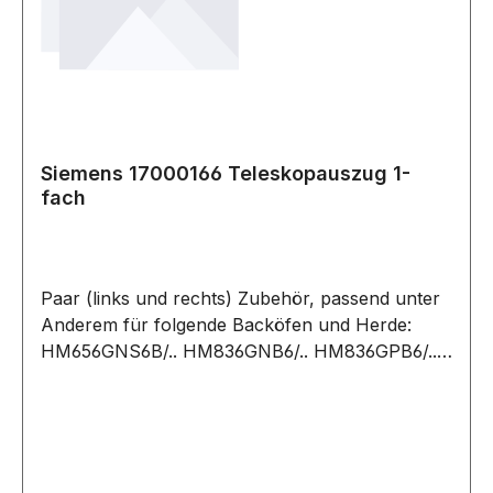
HS958GCB1C/.. HS958GDB1W/.. HS958GDD1/..
HS958GDD1S/.. HS958GED1/.. HS958GED1B/..
HS958KDB1/..
Siemens 17000166 Teleskopauszug 1-
fach
Paar (links und rechts) Zubehör, passend unter
Anderem für folgende Backöfen und Herde:
HM656GNS6B/.. HM836GNB6/.. HM836GPB6/..
HM836GPB6C/..