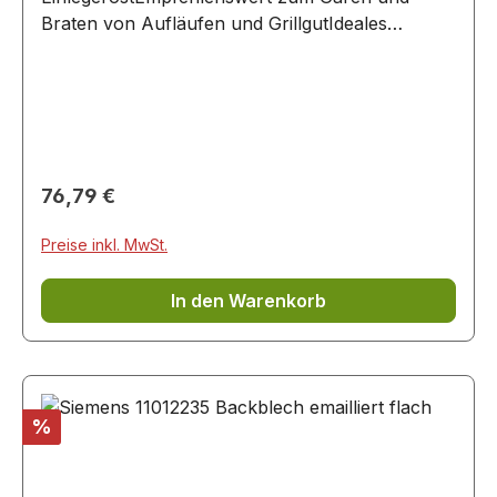
Braten von Aufläufen und GrillgutIdeales
Fettauffanggefäß beim Grillen
Regulärer Preis:
76,79 €
Preise inkl. MwSt.
In den Warenkorb
Rabatt
%