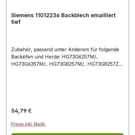
Siemens 11012236 Backblech emailliert
tief
Zubehör, passend unter Anderem für folgende
Backöfen und Herde: HG73G6257M/..
HG73G6357M/.. HG73G8257M/.. HG73G8257Z/..
HG73G8357M/.. HQ737357Z/.. HQ738257E/..
HQ738357M/.. HY738357M/.. VB011CBR0M/..
VB554CCR0/.. VB554DFR0/.. VB558C0S0/..
VB558C0S0W/.. VB578D0S0/..
Regulärer Preis:
54,79 €
Preise inkl. MwSt.