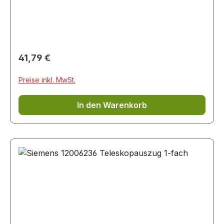
HY738357M/.. VB011CBR0M/.. VB554DFR0/..
VB578D0S0/.. VG011DBR0M/..
Regulärer Preis:
41,79 €
Preise inkl. MwSt.
In den Warenkorb