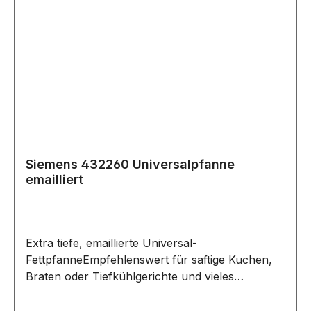
Siemens 432260 Universalpfanne
emailliert
Extra tiefe, emaillierte Universal-
FettpfanneEmpfehlenswert für saftige Kuchen,
Braten oder Tiefkühlgerichte und vieles
mehrIdeal als Auffanggefäß für Fett beim Grillen
Zubehör, passend unter Anderem für folgende