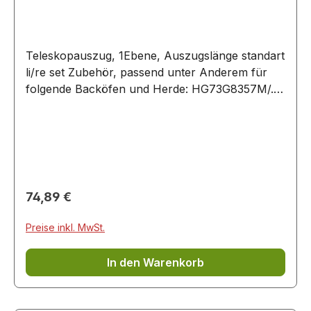
Teleskopauszug, 1Ebene, Auszugslänge standart
li/re set Zubehör, passend unter Anderem für
folgende Backöfen und Herde: HG73G8357M/..
HQ738357M/.. HY738357M/.. VB554DFR0/..
VB558C0S0/.. VB578D0S0/..
Regulärer Preis:
74,89 €
Preise inkl. MwSt.
In den Warenkorb