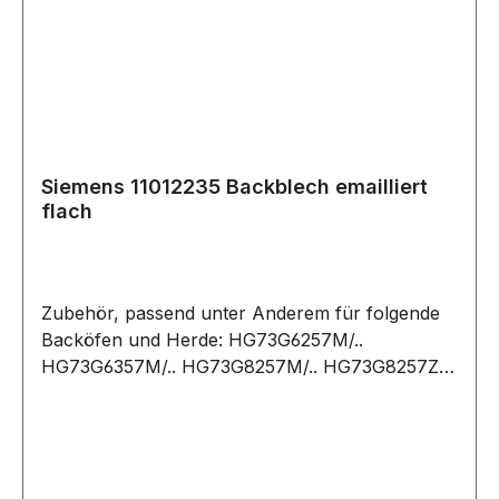
Siemens 11012235 Backblech emailliert
flach
Zubehör, passend unter Anderem für folgende
Backöfen und Herde: HG73G6257M/..
HG73G6357M/.. HG73G8257M/.. HG73G8257Z/..
HG73G8357M/.. HQ737357Z/.. HQ738257E/..
HQ738357M/.. HY738357M/.. VB011CBR0M/..
VB554CCR0/.. VB554DFR0/.. VB558C0S0/..
VB558C0S0W/.. VB578D0S0/..