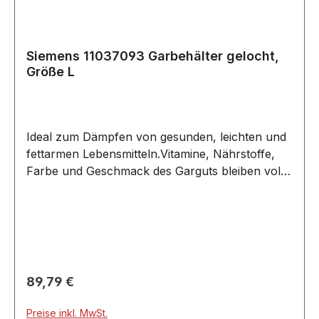
Siemens 11037093 Garbehälter gelocht,
Größe L
Ideal zum Dämpfen von gesunden, leichten und
fettarmen Lebensmitteln.Vitamine, Nährstoffe,
Farbe und Geschmack des Garguts bleiben voll
erhaltenIdeal als Abtropf-Blech zu verwenden
Zubehör, passend unter Anderem für folgende
Backöfen und Herde: CD634GAS0/..
CD634GAS0B/.. CD634GAS0W/.. CD634GAW0/..
CD714GXB1/.. CD714GXB1W/.. CD834GAB0/..
CD834GAB0W/.. CD914GXB1/.. CD914GXB1W/..
Regulärer Preis:
89,79 €
Preise inkl. MwSt.