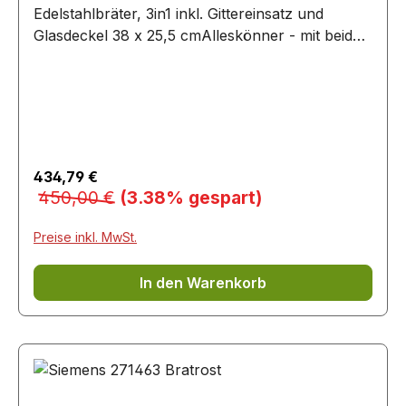
Edelstahlbräter, 3in1 inkl. Gittereinsatz und
Glasdeckel 38 x 25,5 cmAlleskönner - mit beiden
Teilen (Bräter und Deckel) lassen sich Speisen
auf dem Herd anbraten und Schmoren, aber
genauso zur Vollendung Backofen fertig
garen.Energieeffizienter
InduktionsbodenGeeignet für alle Herdarten:
Gas, Elektro, Induktion, Glaskeramik,
Verkaufspreis:
434,79 €
HalogenHitzebeständiger
Regulärer Preis:
450,00 €
(3.38% gespart)
SicherheitsglasdeckelWärmeisolierte
Edelstahlgriffe, hitzebeständig und daher
Preise inkl. MwSt.
backofengeeignetDeckel separat nutzbar als
Bräterdeckel oder als ovale Schmorkasserolle
In den Warenkorb
auf dem Herd