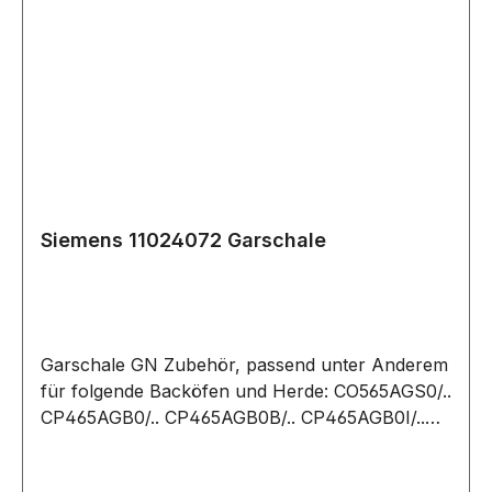
Siemens 11024072 Garschale
Garschale GN Zubehör, passend unter Anderem
für folgende Backöfen und Herde: CO565AGS0/..
CP465AGB0/.. CP465AGB0B/.. CP465AGB0I/..
CP565AGS0/.. CP565AGS0B/..