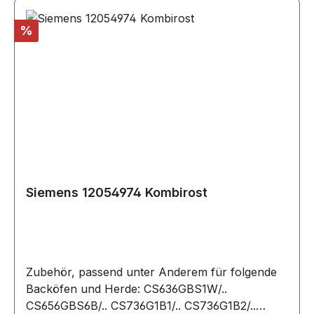
Rabatt
%
Siemens 12054974 Kombirost
Zubehör, passend unter Anderem für folgende
Backöfen und Herde: CS636GBS1W/..
CS656GBS6B/.. CS736G1B1/.. CS736G1B2/..