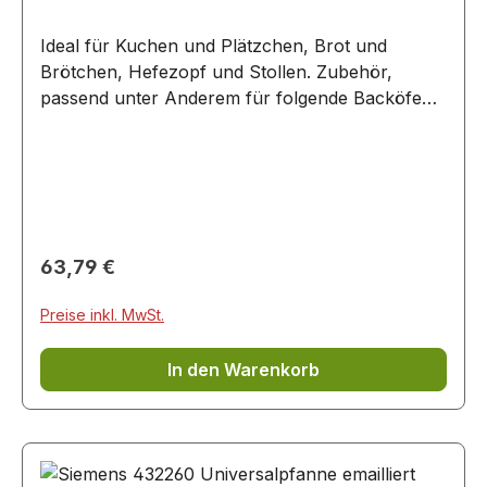
Ideal für Kuchen und Plätzchen, Brot und
Brötchen, Hefezopf und Stollen. Zubehör,
passend unter Anderem für folgende Backöfen
und Herde: HB95055CC/..
Regulärer Preis:
63,79 €
Preise inkl. MwSt.
In den Warenkorb