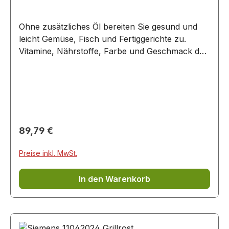
Ohne zusätzliches Öl bereiten Sie gesund und
leicht Gemüse, Fisch und Fertiggerichte zu.
Vitamine, Nährstoffe, Farbe und Geschmack des
Garguts bleiben voll erhalten Zubehör, passend
unter Anderem für folgende Backöfen und
Herde: CD634GAS0/.. CD634GAS0B/..
CD634GAS0W/.. CD634GAW0/.. CD714GXB1/..
CD714GXB1W/.. CD834GAB0/.. CD834GAB0W/..
CD914GXB1/.. CD914GXB1W/..
Regulärer Preis:
89,79 €
Preise inkl. MwSt.
In den Warenkorb