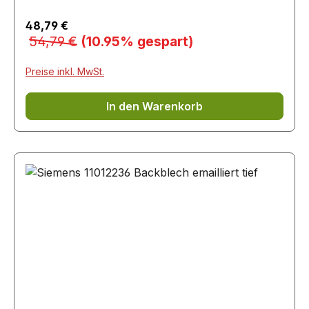
Verkaufspreis:
48,79 €
Regulärer Preis:
54,79 €
(10.95% gespart)
Preise inkl. MwSt.
In den Warenkorb