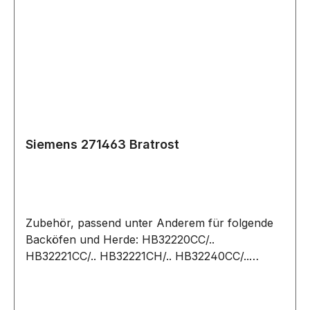
Siemens 271463 Bratrost
Zubehör, passend unter Anderem für folgende
Backöfen und Herde: HB32220CC/..
HB32221CC/.. HB32221CH/.. HB32240CC/..
HB32241CC/.. HB35140SS/.. HB35150/..
HB35150CC/.. HB35150DK/.. HB35150SS/..
HB35220NN/.. HB35221/.. HB35221CN/..