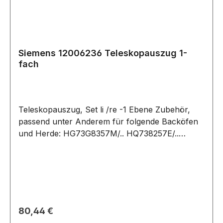
Siemens 12006236 Teleskopauszug 1-
fach
Teleskopauszug, Set li /re -1 Ebene Zubehör,
passend unter Anderem für folgende Backöfen
und Herde: HG73G8357M/.. HQ738257E/..
HQ738357M/.. HV531ANS0/.. HV541ANS0/..
HY738357M/.. VB554DFR0/.. VB558C0S0/..
VB558C0S0W/.. VB578D0S0/..
Regulärer Preis:
80,44 €