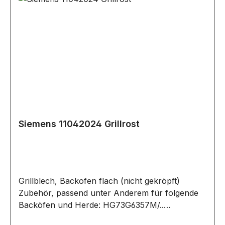
Siemens 11042024 Grillrost
Grillblech, Backofen flach (nicht gekröpft)
Zubehör, passend unter Anderem für folgende
Backöfen und Herde: HG73G6357M/..
HG73G8357M/.. HQ737357Z/.. HQ738357M/..