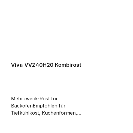
Viva VVZ40H20 Kombirost
Mehrzweck-Rost für
BacköfenEmpfohlen für
Tiefkühlkost, Kuchenformen,
Braten und vieles mehrDank der
schmalen Gitterabstände ist dieses