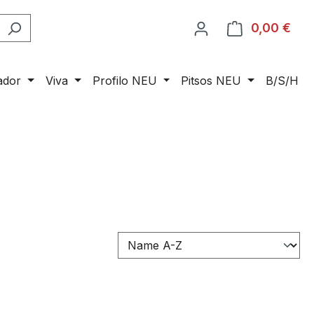
0,00 €
Ware
ador
Viva
Profilo NEU
Pitsos NEU
B/S/H