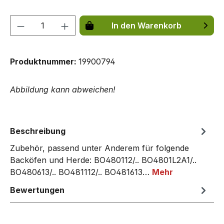
Produkt Anzahl: Gib den gewünschten We
In den Warenkorb
Produktnummer:
19900794
Abbildung kann abweichen!
Beschreibung
Zubehör, passend unter Anderem für folgende
Backöfen und Herde: BO480112/.. BO4801L2A1/..
BO480613/.. BO481112/.. BO481613…
Mehr
Bewertungen