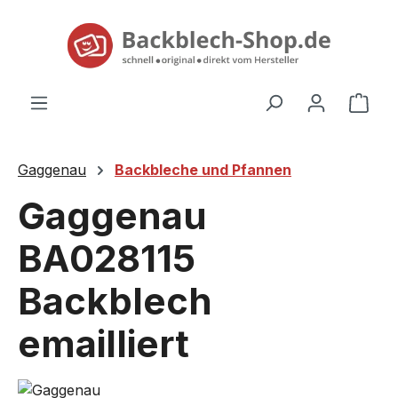
alt springen
Ware
Gaggenau
Backbleche und Pfannen
Gaggenau
BA028115
Backblech
emailliert