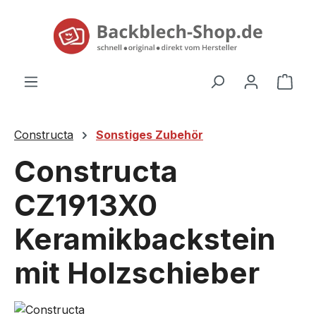
alt springen
Ware
Constructa
Sonstiges Zubehör
Constructa
CZ1913X0
Keramikbackstein
mit Holzschieber