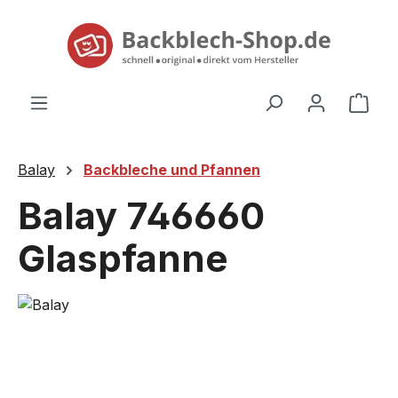
alt springen
Ware
Balay
Backbleche und Pfannen
Balay 746660
Glaspfanne
Bildergalerie überspringen