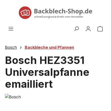
alt springen
Ware
Bosch
Backbleche und Pfannen
Bosch HEZ3351
Universalpfanne
emailliert