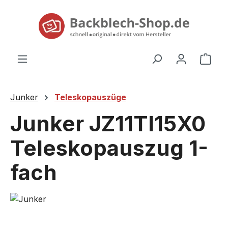
alt springen
Ware
Junker
Teleskopauszüge
Junker JZ11TI15X0
Teleskopauszug 1-
fach