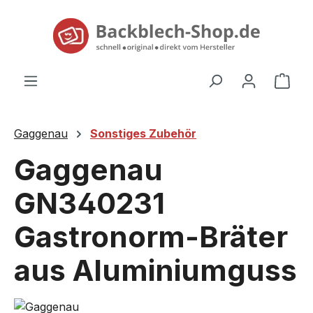
alt springen
Ware
Gaggenau
Sonstiges Zubehör
Gaggenau
GN340231
Gastronorm-Bräter
aus Aluminiumguss